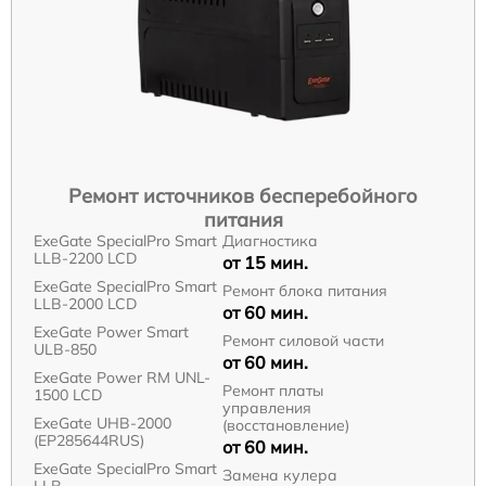
Ремонт источников бесперебойного
питания
ExeGate SpecialPro Smart
Диагностика
LLB-2200 LCD
от 15 мин.
ExeGate SpecialPro Smart
Ремонт блока питания
LLB-2000 LCD
от 60 мин.
ExeGate Power Smart
Ремонт силовой части
ULB-850
от 60 мин.
ExeGate Power RM UNL-
Ремонт платы
1500 LCD
управления
ExeGate UHB-2000
(восстановление)
(EP285644RUS)
от 60 мин.
ExeGate SpecialPro Smart
Замена кулера
LLB-