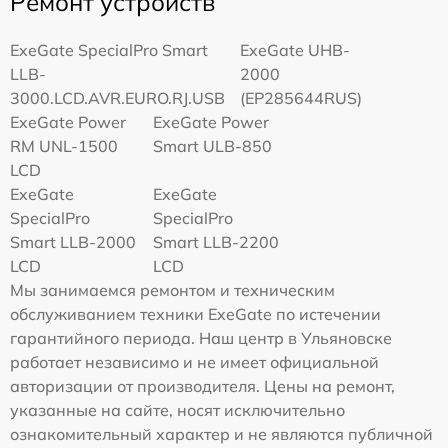
Ремонт устройств
ExeGate SpecialPro Smart
ExeGate UHB-
LLB-
2000
3000.LCD.AVR.EURO.RJ.USB
(EP285644RUS)
ExeGate Power
ExeGate Power
RM UNL-1500
Smart ULB-850
LCD
ExeGate
ExeGate
SpecialPro
SpecialPro
Smart LLB-2000
Smart LLB-2200
LCD
LCD
Мы занимаемся ремонтом и техническим
обслуживанием техники ExeGate по истечении
гарантийного периода. Наш центр в Ульяновске
работает независимо и не имеет официальной
авторизации от производителя. Цены на ремонт,
указанные на сайте, носят исключительно
ознакомительный характер и не являются публичной