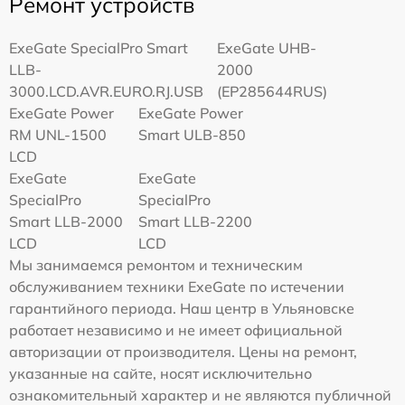
Ремонт устройств
ExeGate SpecialPro Smart
ExeGate UHB-
LLB-
2000
3000.LCD.AVR.EURO.RJ.USB
(EP285644RUS)
ExeGate Power
ExeGate Power
RM UNL-1500
Smart ULB-850
LCD
ExeGate
ExeGate
SpecialPro
SpecialPro
Smart LLB-2000
Smart LLB-2200
LCD
LCD
Мы занимаемся ремонтом и техническим
обслуживанием техники ExeGate по истечении
гарантийного периода. Наш центр в Ульяновске
работает независимо и не имеет официальной
авторизации от производителя. Цены на ремонт,
указанные на сайте, носят исключительно
ознакомительный характер и не являются публичной