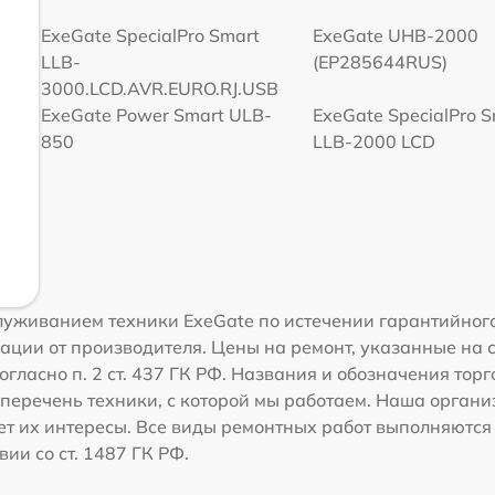
ExeGate SpecialPro Smart
ExeGate UHB-2000
LLB-
(EP285644RUS)
3000.LCD.AVR.EURO.RJ.USB
ExeGate Power Smart ULB-
ExeGate SpecialPro 
850
LLB-2000 LCD
уживанием техники ExeGate по истечении гарантийного
ации от производителя. Цены на ремонт, указанные на 
огласно п. 2 ст. 437 ГК РФ. Названия и обозначения тор
перечень техники, с которой мы работаем. Наша орган
ет их интересы. Все виды ремонтных работ выполняются
ии со ст. 1487 ГК РФ.