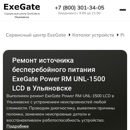
+7 (800) 301-34-05
Ежедневно с 9:00 до 21:00
Сервисный центр ExeGate
в
Ульяновске
Сервисный центр ExeGate
Каталог устройств
Рем
Ремонт источника
бесперебойного питания
ExeGate Power RM UNL-1500
LCD в Ульяновске
Выполняем ремонт ExeGate Power RM UNL-1500 LCD в
Ульяновске с устранением неисправностей любой
сложности. Проводим диагностику, выявляем причины
поломки, заменяем неисправные детали и
восстанавливаем работоспособность устройства.
Подробнее